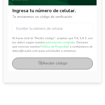
Ingresa tu número de celular.
Te enviaremos un código de verificación
Al hacer click en "Recibir código", aceptas que TUL S.A.S. use
✕
✕
tus datos según nuestra
autorización completa.
Declaras
que conoces nuestra
Política de Privacidad.
y contáctanos en
datos@soytul.com para solicitudes o reclamos.
Recibir código