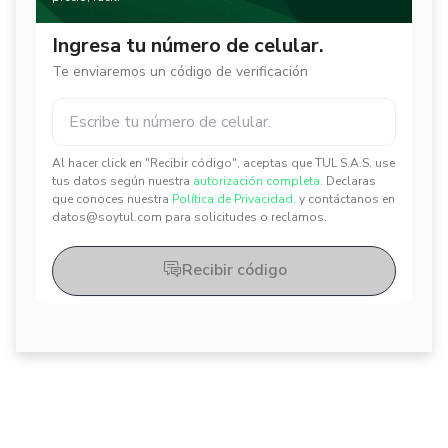
Ingresa tu número de celular.
Te enviaremos un código de verificación
Al hacer click en "Recibir código", aceptas que TUL S.A.S. use
✕
✕
tus datos según nuestra
autorización completa.
Declaras
que conoces nuestra
Política de Privacidad.
y contáctanos en
datos@soytul.com para solicitudes o reclamos.
Recibir código