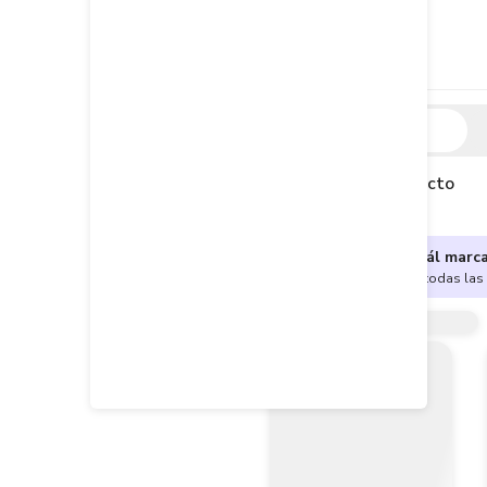
Descripción
Descripción del producto
¿No sabes cuál marc
Encuentra aquí todas las