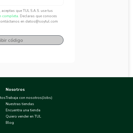
", aceptas que TUL S.A.S. use tus
n completa.
Declaras que conoces
contáctanos en datos@soytul.com
ibir código
Nosotros
atos
Trabaja con nosotros(Jobs)
Nuestras tiendas
Encuentra una tienda
Quiero vender en TUL
Blog