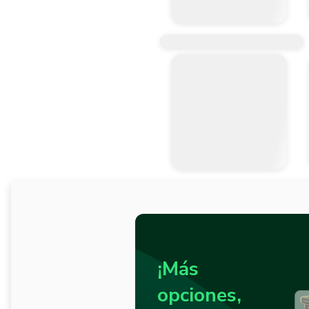
¡Más
opciones,