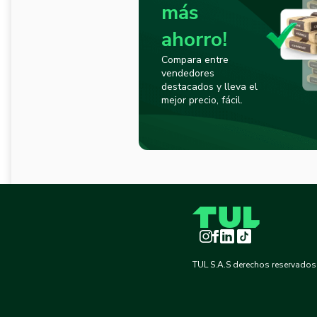
más
ahorro!
Compara entre
vendedores
destacados y lleva el
mejor precio, fácil.
Instagram
Facebook
LinkedIn
TikTok
TUL S.A.S derechos reservados