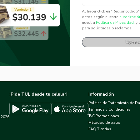
✕
✕
Al hacer click en "Recibir código
datos según nuestra
autorizació
nuestra
Política de Privacidad.
y 
para solicitudes o reclamos.
Rec
¡Pide TUL desde tu celular!
Información
Política de Tratamiento de D
Términos y Condiciones
TyC Promociones
2026
Descargar TUL en App Store
Descargar TUL en Google Play
Métodos de pago
FAQ Tiendas