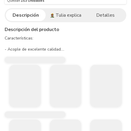
Quedan
153
Unidades
Descripción
Tulia explica
Detalles
Descripción del producto
Características:

- Acople de excelente calidad.

- Extremos que se ajustan según el conector.

- Material resistente y duradero.

- Diametros: 1/2 x 7/8.