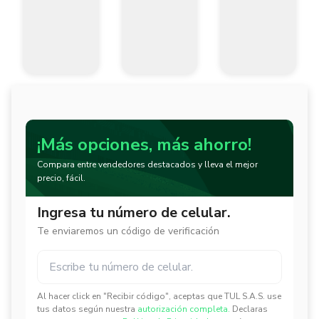
¡Más opciones, más ahorro!
Compara entre vendedores destacados y lleva el mejor
precio, fácil.
Ingresa tu número de celular.
Te enviaremos un código de verificación
Al hacer click en "Recibir código", aceptas que TUL S.A.S. use
✕
✕
tus datos según nuestra
autorización completa.
Declaras