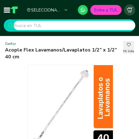
Ciudad
SELECCIONA
Entra a TUL
Inicio
TUL - Tu Marketplace de Construcción
Carr
TU CIUDAD
Gerfor
Acople Flex Lavamanos/Lavaplatos 1/2” x 1/2”
Mi lista
40 cm