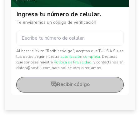
Ingresa tu número de celular.
Te enviaremos un código de verificación
Al hacer click en "Recibir código", aceptas que TUL S.A.S. use
✕
✕
tus datos según nuestra
autorización completa.
Declaras
que conoces nuestra
Política de Privacidad.
y contáctanos en
datos@soytul.com para solicitudes o reclamos.
Recibir código