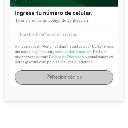
Ingresa tu número de celular.
Te enviaremos un código de verificación
Al hacer click en "Recibir código", aceptas que TUL S.A.S. use
✕
✕
tus datos según nuestra
autorización completa.
Declaras
que conoces nuestra
Política de Privacidad.
y contáctanos en
datos@soytul.com para solicitudes o reclamos.
Recibir código