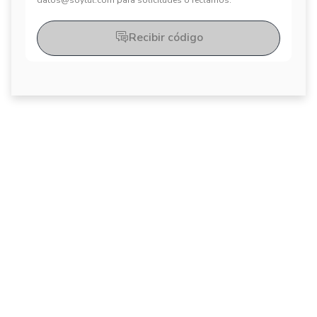
datos@soytul.com para solicitudes o reclamos.
Recibir código