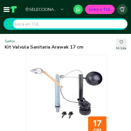
Ciudad
SELECCIONA
Entra a TUL
Inicio
TUL - Tu Marketplace de Construcción
Carr
TU CIUDAD
Gerfor
Kit Valvula Sanitaria Arawak 17 cm
Mi lista