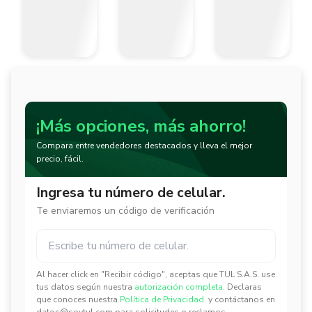
¡Más opciones, más ahorro!
Compara entre vendedores destacados y lleva el mejor
precio, fácil.
Ingresa tu número de celular.
Te enviaremos un código de verificación
Al hacer click en "Recibir código", aceptas que TUL S.A.S. use
✕
✕
tus datos según nuestra
autorización completa.
Declaras
que conoces nuestra
Política de Privacidad.
y contáctanos en