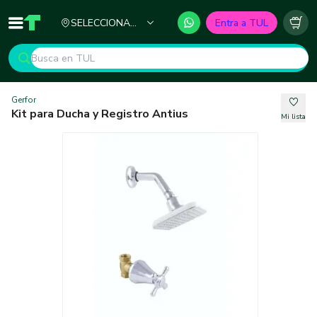
Ciudad
SELECCIONA
Entra a TUL
Inicio
TUL - Tu Marketplace de Construcción
Carr
TU CIUDAD
Gerfor
Kit para Ducha y Registro Antius
Mi lista