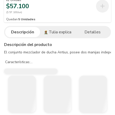
x
1
Unidad
$57.100
($ 57.100/un)
Quedan
5
Unidades
Descripción
Tulia explica
Detalles
Descripción del producto
El conjunto mezclador de ducha Antius, posee dos manijas independie
 Características:

- Para uso doméstico.

- Resistente a la corrosión del medio ambiente en condiciones norm
- Resistente al jabón y limpiadores de tocador.

- Fácil instalación.

- Recubrimiento no tóxico.