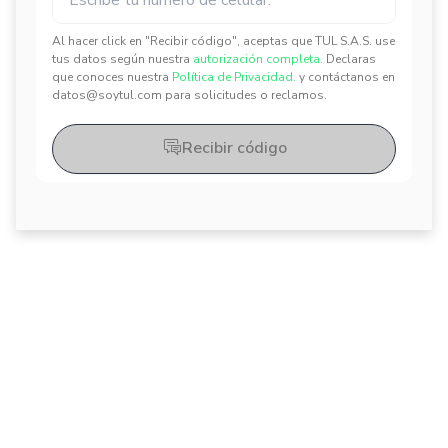
Al hacer click en "Recibir código", aceptas que TUL S.A.S. use
tus datos según nuestra
autorización completa.
Declaras
✕
✕
que conoces nuestra
Política de Privacidad.
y contáctanos en
datos@soytul.com para solicitudes o reclamos.
Recibir código