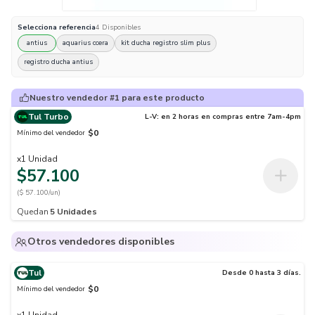
Selecciona
referencia
4
Disponibles
antius
aquarius ccera
kit ducha registro slim plus
registro ducha antius
Nuestro vendedor #1 para este producto
Tul Turbo
L-V: en 2 horas en compras entre 7am-4pm
$0
Mínimo del vendedor
x
1
Unidad
$57.100
($ 57.100/un)
Quedan
5
Unidades
Otros vendedores disponibles
Tul
Desde 0 hasta 3 días.
$0
Mínimo del vendedor