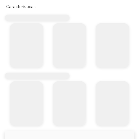
 Características:

- Cierre cerámico.

- Para uso doméstico.

- Resistente a la corrosión del medio ambiente en condiciones norm
- Resistente al jabón y limpiadores de tocador.

- Fácil instalación.

- Recubrimiento no tóxico.