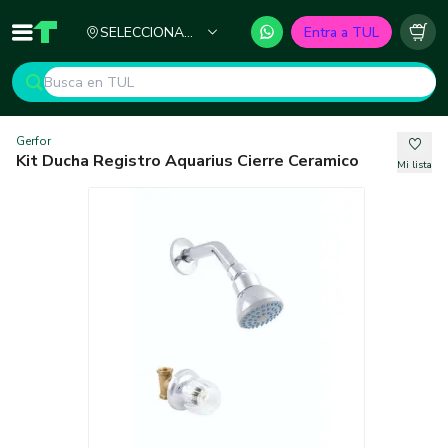
Ciudad
SELECCIONA
Entra a TUL
Inicio
TUL - Tu Marketplace de Construcción
Carr
TU CIUDAD
Gerfor
Kit Ducha Registro Aquarius Cierre Ceramico
Mi lista