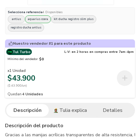
Selecciona
referencia
4
Disponibles
antius
aquarius ccera
kit ducha registro slim plus
registro ducha antius
Nuestro vendedor #1 para este producto
Tul Turbo
L-V: en 2 horas en compras entre 7am-4pm
$0
Mínimo del vendedor
x
1
Unidad
$43.900
($ 43.900/un)
Quedan
4
Unidades
Descripción
Tulia explica
Detalles
Descripción del producto
Gracias a las manijas acrílicas transparentes de alta resistencia, l