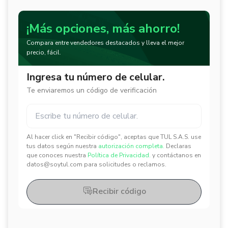
¡Más opciones, más ahorro!
Compara entre vendedores destacados y lleva el mejor
precio, fácil.
Ingresa tu número de celular.
Te enviaremos un código de verificación
Al hacer click en "Recibir código", aceptas que TUL S.A.S. use
✕
✕
tus datos según nuestra
autorización completa.
Declaras
que conoces nuestra
Política de Privacidad.
y contáctanos en
datos@soytul.com para solicitudes o reclamos.
Recibir código