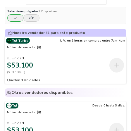
Selecciona
pulgadas
2
Disponibles
1"
3/4"
Nuestro vendedor #1 para este producto
Tul Turbo
L-V: en 2 horas en compras entre 7am-4pm
$0
Mínimo del vendedor
x
1
Unidad
$53.100
($ 53.100/un)
Quedan
3
Unidades
Otros vendedores disponibles
Tul
Desde 0 hasta 3 días.
$0
Mínimo del vendedor
x
1
Unidad
$53.100