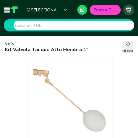
Ciudad
SELECCIONA
Entra a TUL
Inicio
TUL - Tu Marketplace de Construcción
Carr
TU CIUDAD
Gerfor
Kit Válvula Tanque Alto Hembra 1"
Mi lista