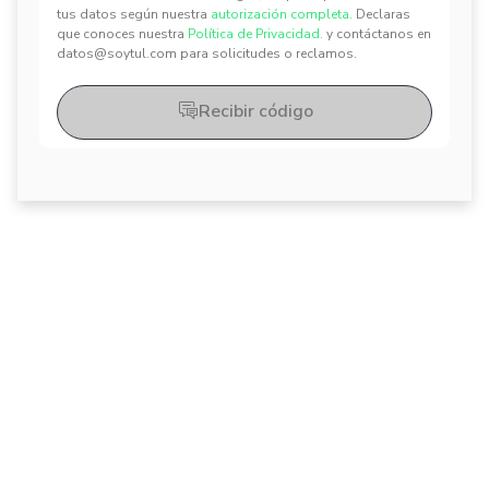
tus datos según nuestra
autorización completa.
Declaras
✕
✕
que conoces nuestra
Política de Privacidad.
y contáctanos en
datos@soytul.com para solicitudes o reclamos.
Recibir código