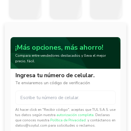
¡Más opciones, más ahorro!
Compara entre vendedores destacados y lleva el mejor
precio, fácil.
Ingresa tu número de celular.
Te enviaremos un código de verificación
Al hacer click en "Recibir código", aceptas que TUL S.A.S. use
✕
✕
tus datos según nuestra
autorización completa.
Declaras
que conoces nuestra
Política de Privacidad.
y contáctanos en
datos@soytul.com para solicitudes o reclamos.