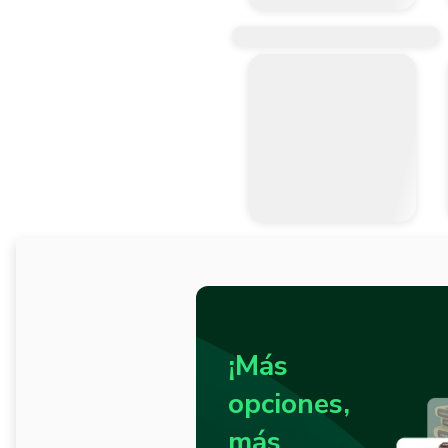
¡Más
opciones,
más