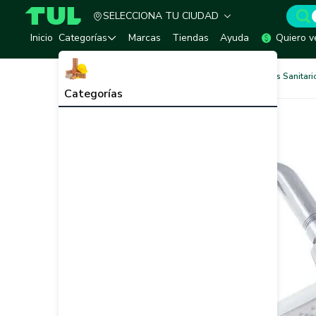
SELECCIONA TU CIUDAD
TUL - Tu Marketplace de Construcción
Inicio
Categorías
Marcas
Tiendas
Ayuda
Quiero v
Baños y Sanitarios
Equipos Sanitari
Categorías