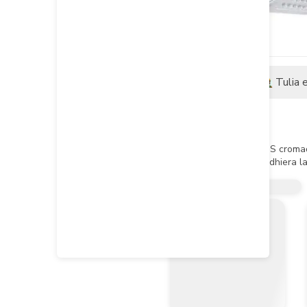
Descripción
Tulia 
Descripción del producto
Características:

- Anticalcarea plástica en ABS cromad
- Su material impide que se adhiera l
- 30 años de garantía.