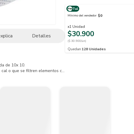
Tul
$0
Mínimo del vendedor
x
1
Unidad
$30.900
explica
Detalles
($ 30.900/un)
Quedan
128
Unidades
a de 10x 10.

a cal o que se filtren elementos como arena o piedras que puedan tapar 