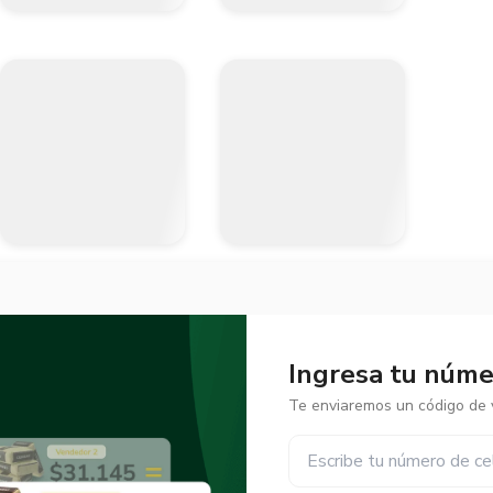
Ingresa tu númer
Te enviaremos un código de v
✕
✕