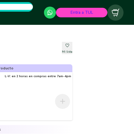
Entra a TUL
Carrito
Mi lista
roducto
L-V: en 2 horas en compras entre 7am-4pm
s