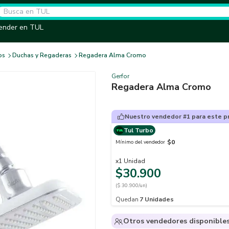
ender en TUL
os
Duchas y Regaderas
Regadera Alma Cromo
Gerfor
Regadera Alma Cromo
Nuestro vendedor #1 para este p
Tul Turbo
$0
Mínimo del vendedor
x
1
Unidad
$30.900
($ 30.900/un)
Quedan
7
Unidades
Otros vendedores disponible