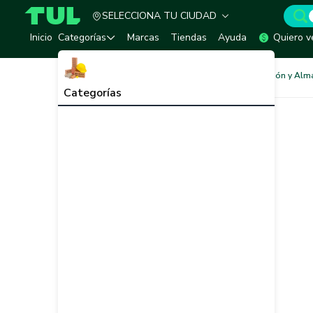
SELECCIONA TU CIUDAD
TUL - Tu Marketplace de Construcción
Inicio
Categorías
Marcas
Tiendas
Ayuda
Quiero v
Redes de Tubería
Instalación y Al
Categorías