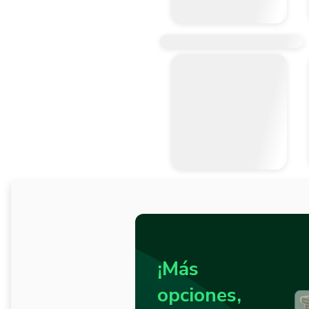
¡Más
opciones,