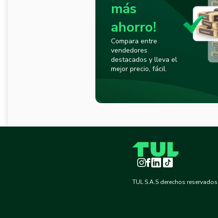
más
ahorro!
Compara entre
vendedores
destacados y lleva el
mejor precio, fácil.
Instagram
Facebook
LinkedIn
TikTok
TUL S.A.S derechos reservados