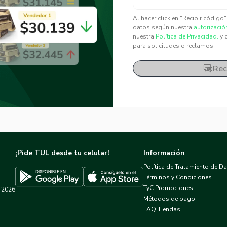
✕
✕
Al hacer click en "Recibir código
datos según nuestra
autorizació
nuestra
Política de Privacidad.
y 
para solicitudes o reclamos.
Rec
¡Pide TUL desde tu celular!
Información
Política de Tratamiento de D
Términos y Condiciones
TyC Promociones
2026
Descargar TUL en App Store
Descargar TUL en Google Play
Métodos de pago
FAQ Tiendas