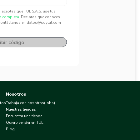
", aceptas que TUL S.A.S. use tus
n completa.
Declaras que conoces
contáctanos en datos@soytul.com
ibir código
Nosotros
atos
Trabaja con nosotros(Jobs)
Nuestras tiendas
Encuentra una tienda
Quiero vender en TUL
Blog