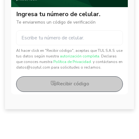
Ingresa tu número de celular.
Te enviaremos un código de verificación
Al hacer click en "Recibir código", aceptas que TUL S.A.S. use
✕
✕
tus datos según nuestra
autorización completa.
Declaras
que conoces nuestra
Política de Privacidad.
y contáctanos en
datos@soytul.com para solicitudes o reclamos.
Recibir código