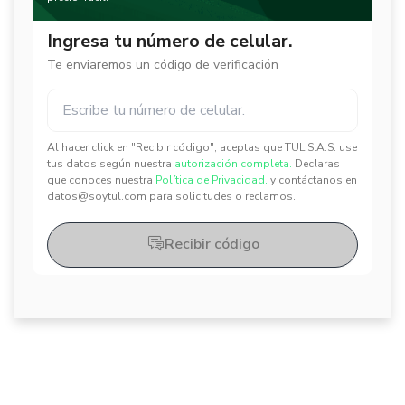
Ingresa tu número de celular.
Te enviaremos un código de verificación
Al hacer click en "Recibir código", aceptas que TUL S.A.S. use
✕
✕
tus datos según nuestra
autorización completa.
Declaras
que conoces nuestra
Política de Privacidad.
y contáctanos en
datos@soytul.com para solicitudes o reclamos.
Recibir código