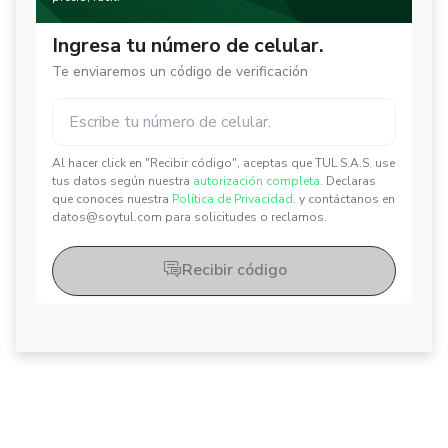
Ingresa tu número de celular.
Te enviaremos un código de verificación
Al hacer click en "Recibir código", aceptas que TUL S.A.S. use
✕
✕
tus datos según nuestra
autorización completa.
Declaras
que conoces nuestra
Política de Privacidad.
y contáctanos en
datos@soytul.com para solicitudes o reclamos.
Recibir código