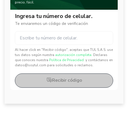
precio, fácil.
Ingresa tu número de celular.
Te enviaremos un código de verificación
Al hacer click en "Recibir código", aceptas que TUL S.A.S. use
✕
✕
tus datos según nuestra
autorización completa.
Declaras
que conoces nuestra
Política de Privacidad.
y contáctanos en
datos@soytul.com para solicitudes o reclamos.
Recibir código