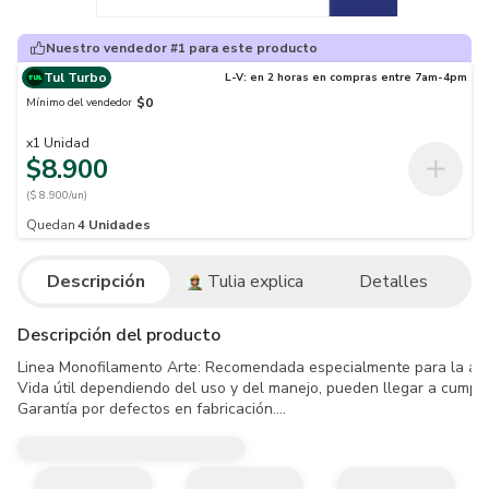
Nuestro vendedor #1 para este producto
Tul Turbo
L-V: en 2 horas en compras entre 7am-4pm
$0
Mínimo del vendedor
x
1
Unidad
$8.900
($ 8.900/un)
Quedan
4
Unidades
Descripción
Tulia explica
Detalles
Descripción del producto
Linea Monofilamento Arte: Recomendada especialmente para la aplicac
Vida útil dependiendo del uso y del manejo, pueden llegar a cumplir 
Garantía por defectos en fabricación.

Almacenar en un lugar fresco y seco, protegiéndose de la luz UV y 
No utilizar en usos diferentes a los recomendados.