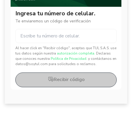
Ingresa tu número de celular.
Te enviaremos un código de verificación
Al hacer click en "Recibir código", aceptas que TUL S.A.S. use
✕
✕
tus datos según nuestra
autorización completa.
Declaras
que conoces nuestra
Política de Privacidad.
y contáctanos en
datos@soytul.com para solicitudes o reclamos.
Recibir código