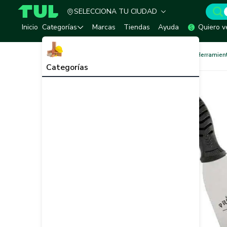
SELECCIONA TU CIUDAD
TUL - Tu Marketplace de Construcción
Inicio
Categorías
Marcas
Tiendas
Ayuda
Quiero v
Herramientas para Pintar
Herramien
Categorías