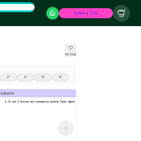
Entra a TUL
Carrito
Mi lista
3"
4"
5"
6"
roducto
L-V: en 2 horas en compras entre 7am-4pm