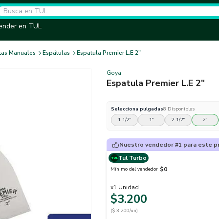
ender en TUL
tas Manuales
Espátulas
Espatula Premier L.E 2"
Goya
Espatula Premier L.E 2"
Selecciona
pulgadas
8
Disponibles
1 1/2"
1"
2 1/2"
2"
Nuestro vendedor #1 para este p
Tul Turbo
$0
Mínimo del vendedor
x
1
Unidad
$3.200
($ 3.200/un)