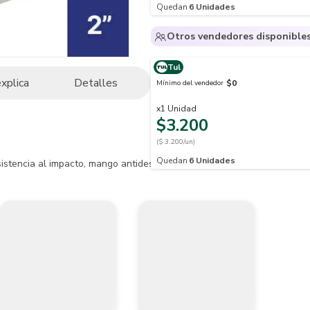
Quedan
6
Unidades
Otros vendedores disponible
Tul
explica
Detalles
$0
Mínimo del vendedor
x
1
Unidad
$3.200
($ 3.200/un)
Quedan
6
Unidades
istencia al impacto, mango antideslizante color negro, lamina calibre 