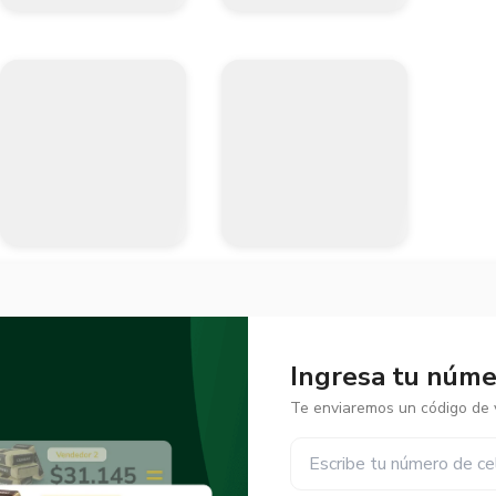
Ingresa tu númer
Te enviaremos un código de v
✕
✕