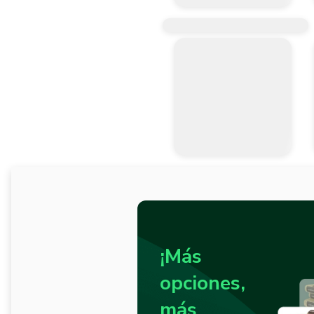
¡Más
opciones,
más