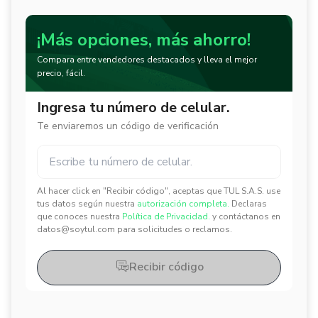
¡Más opciones, más ahorro!
Compara entre vendedores destacados y lleva el mejor
precio, fácil.
Ingresa tu número de celular.
Te enviaremos un código de verificación
Al hacer click en "Recibir código", aceptas que TUL S.A.S. use
✕
✕
tus datos según nuestra
autorización completa.
Declaras
que conoces nuestra
Política de Privacidad.
y contáctanos en
datos@soytul.com para solicitudes o reclamos.
Recibir código