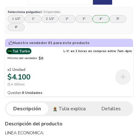
Selecciona
pulgadas
8
Disponibles
1 1/2"
1"
2 1/2"
2"
3"
4"
5"
6"
Nuestro vendedor #1 para este producto
Tul Turbo
L-V: en 2 horas en compras entre 7am-4pm
$0
Mínimo del vendedor
x
1
Unidad
$4.100
($ 4.100/un)
Quedan
6
Unidades
Descripción
Tulia explica
Detalles
Descripción del producto
LINEA ECONOMICA: 
