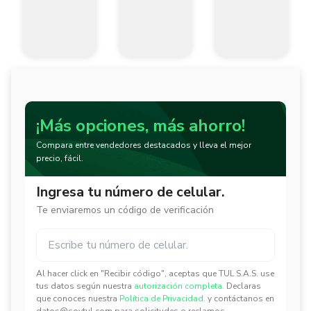
¡Más opciones, más ahorro!
Compara entre vendedores destacados y lleva el mejor
precio, fácil.
Ingresa tu número de celular.
Te enviaremos un código de verificación
Al hacer click en "Recibir código", aceptas que TUL S.A.S. use
✕
✕
tus datos según nuestra
autorización completa.
Declaras
que conoces nuestra
Política de Privacidad.
y contáctanos en