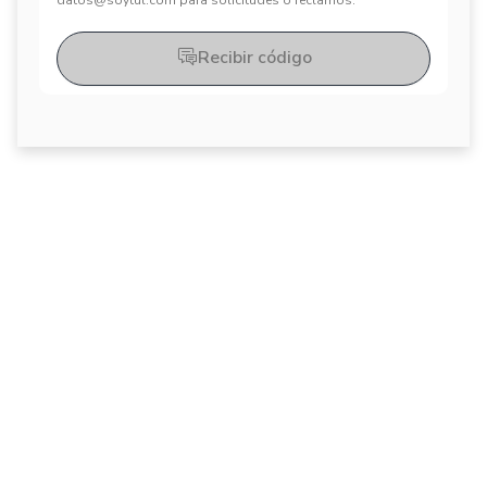
datos@soytul.com para solicitudes o reclamos.
Recibir código