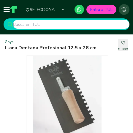
Ciudad
SELECCIONA
Entra a TUL
Inicio
TUL - Tu Marketplace de Construcción
Carr
TU CIUDAD
Goya
Llana Dentada Profesional 12.5 x 28 cm
Mi lista