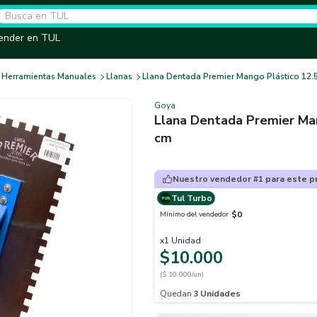
ender en TUL
Herramientas Manuales
Llanas
Llana Dentada Premier Mango Plástico 12.5
Goya
Llana Dentada Premier Man
cm
Nuestro vendedor #1 para este p
Tul Turbo
$0
Mínimo del vendedor
x
1
Unidad
$10.000
($ 10.000/un)
Quedan
3
Unidades