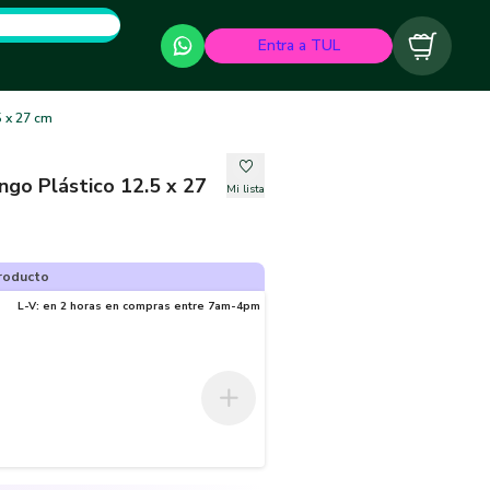
Entra a TUL
Carrito
 x 27 cm
go Plástico 12.5 x 27
Mi lista
roducto
L-V: en 2 horas en compras entre 7am-4pm