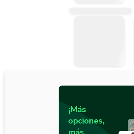
¡Más
opciones,
más