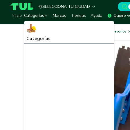
SELECCIONA TU CIUDAD
TUL - Tu Marketplace de Construcción
Inicio
Categorías
Marcas
Tiendas
Ayuda
Quiero v
Herramientas, Equipos y Accesorios
Categorías