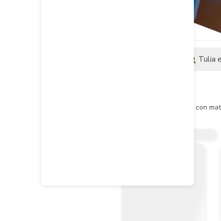
Descripción
Tulia 
Descripción del producto
Propiedades:

- Este producto es elaborado con mate
Usos:

- Llana utilizada para la aplicación d
Vida Util

- Dependiendo del uso y el manejo pued
Recomendaciones:

- Almacenar en un lugar fresco y sec
- No mezclar con químicos de alta vola
- Cuando utilice este producto se re
y ropa de trabajo adecuada.

- Material inflamable no almacenar en
- No utilizar en Usos diferentes a lo