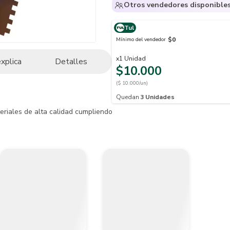
Otros vendedores disponible
Tul
$0
Mínimo del vendedor
x
1
Unidad
explica
Detalles
$10.000
($ 10.000/un)
Quedan
3
Unidades
riales de alta calidad cumpliendo estándares internacionales

e diferentes productos, excelentes acabados en masillas y estucos.

e llegar a cumplir una vida útil y duradera.

o protegiéndose de luz UV y la humedad

tilidad

comienda el uso de elementos se seguridad

 sitios con más 50o C de temperatura

s recomendados