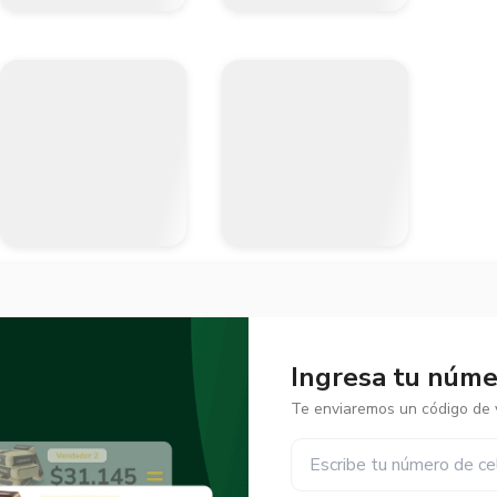
Ingresa tu númer
Te enviaremos un código de v
✕
✕