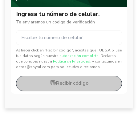
Ingresa tu número de celular.
Te enviaremos un código de verificación
Al hacer click en "Recibir código", aceptas que TUL S.A.S. use
✕
✕
tus datos según nuestra
autorización completa.
Declaras
que conoces nuestra
Política de Privacidad.
y contáctanos en
datos@soytul.com para solicitudes o reclamos.
Recibir código