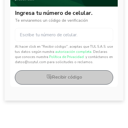
Ingresa tu número de celular.
Te enviaremos un código de verificación
Al hacer click en "Recibir código", aceptas que TUL S.A.S. use
✕
✕
tus datos según nuestra
autorización completa.
Declaras
que conoces nuestra
Política de Privacidad.
y contáctanos en
datos@soytul.com para solicitudes o reclamos.
Recibir código