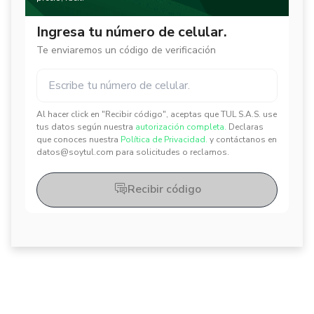
Ingresa tu número de celular.
Te enviaremos un código de verificación
Al hacer click en "Recibir código", aceptas que TUL S.A.S. use
✕
✕
tus datos según nuestra
autorización completa.
Declaras
que conoces nuestra
Política de Privacidad.
y contáctanos en
datos@soytul.com para solicitudes o reclamos.
Recibir código