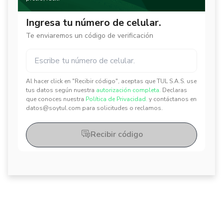
Ingresa tu número de celular.
Te enviaremos un código de verificación
Al hacer click en "Recibir código", aceptas que TUL S.A.S. use
✕
✕
tus datos según nuestra
autorización completa.
Declaras
que conoces nuestra
Política de Privacidad.
y contáctanos en
datos@soytul.com para solicitudes o reclamos.
Recibir código