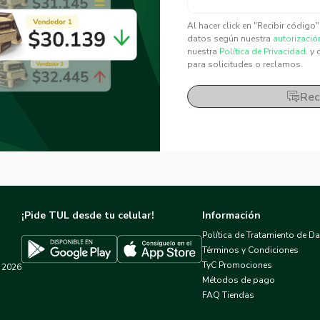
✕
✕
Al hacer click en "Recibir código
datos según nuestra
autorizació
nuestra
Política de Privacidad.
y 
para solicitudes o reclamos.
Rec
¡Pide TUL desde tu celular!
Información
Política de Tratamiento de D
Términos y Condiciones
TyC Promociones
2026
Descargar TUL en App Store
Descargar TUL en Google Play
Métodos de pago
FAQ Tiendas