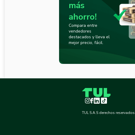
más
ahorro!
Compara entre
vendedores
destacados y lleva el
mejor precio, fácil.
Instagram
Facebook
LinkedIn
TikTok
TUL S.A.S derechos reservados