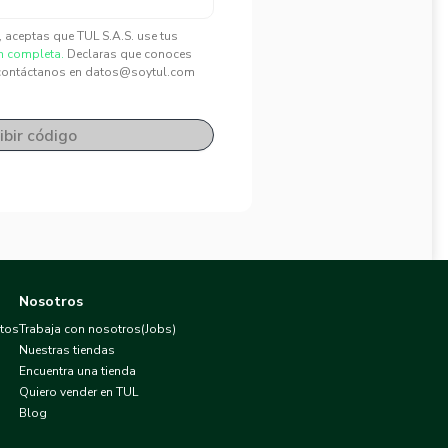
", aceptas que TUL S.A.S. use tus
n completa.
Declaras que conoces
contáctanos en datos@soytul.com
ibir código
Nosotros
atos
Trabaja con nosotros(Jobs)
Nuestras tiendas
Encuentra una tienda
Quiero vender en TUL
Blog