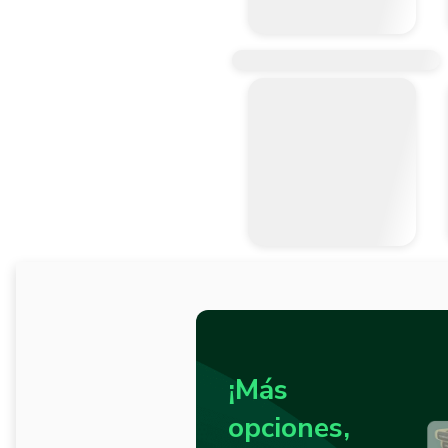
¡Más
opciones,