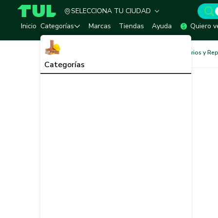
SELECCIONA TU CIUDAD
TUL - Tu Marketplace de Construcción
Inicio
Categorías
Marcas
Tiendas
Ayuda
Quiero v
Baños y Sanitarios
Accesorios y Re
Categorías