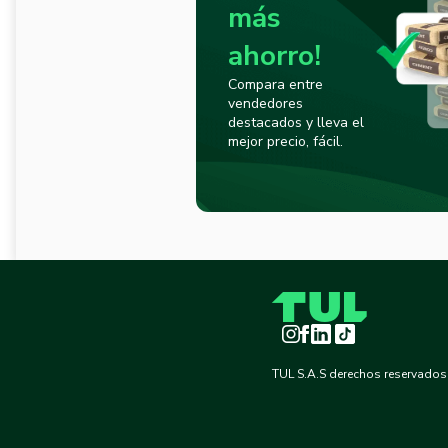
más
ahorro!
Compara entre
vendedores
destacados y lleva el
mejor precio, fácil.
Instagram
Facebook
LinkedIn
TikTok
TUL S.A.S derechos reservados