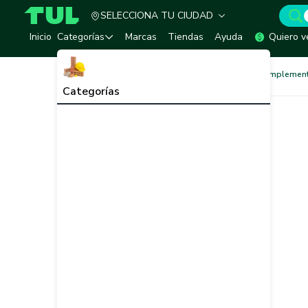
SELECCIONA TU CIUDAD
TUL - Tu Marketplace de Construcción
Inicio
Categorías
Marcas
Tiendas
Ayuda
Quiero v
Hogar, Aseo y Cocinas
Complement
Categorías