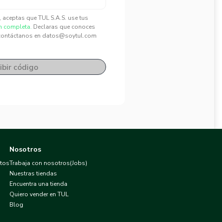
", aceptas que TUL S.A.S. use tus
n completa.
Declaras que conoces
contáctanos en datos@soytul.com
ibir código
Nosotros
atos
Trabaja con nosotros(Jobs)
Nuestras tiendas
Encuentra una tienda
Quiero vender en TUL
Blog