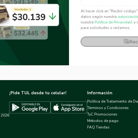
✕
✕
Al hacer click en "Recibir código
datos según nuestra
autorizació
nuestra
Política de Privacidad.
y 
para solicitudes o reclamos.
Rec
¡Pide TUL desde tu celular!
Información
Política de Tratamiento de D
Términos y Condiciones
TyC Promociones
2026
Descargar TUL en App Store
Descargar TUL en Google Play
Métodos de pago
FAQ Tiendas