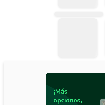
¡Más
opciones,