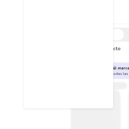
Descripción
Descripción del producto
¿No sabes cuál marc
Encuentra aquí todas las