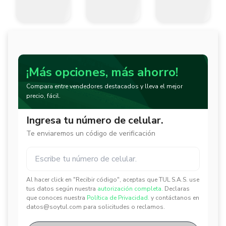
¡Más opciones, más ahorro!
Compara entre vendedores destacados y lleva el mejor
precio, fácil.
Ingresa tu número de celular.
Te enviaremos un código de verificación
Al hacer click en "Recibir código", aceptas que TUL S.A.S. use
✕
✕
tus datos según nuestra
autorización completa.
Declaras
que conoces nuestra
Política de Privacidad.
y contáctanos en
datos@soytul.com para solicitudes o reclamos.