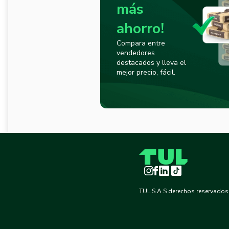
más
ahorro!
Compara entre
vendedores
destacados y lleva el
mejor precio, fácil.
Instagram
Facebook
LinkedIn
TikTok
TUL S.A.S derechos reservados