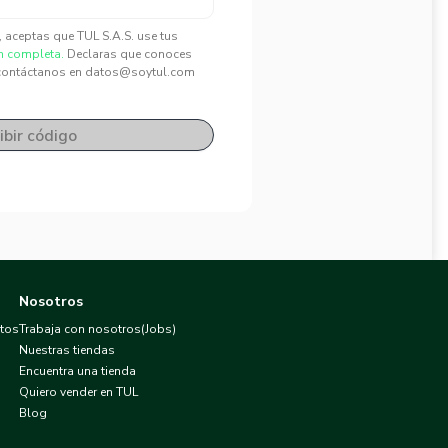
", aceptas que TUL S.A.S. use tus
n completa.
Declaras que conoces
contáctanos en datos@soytul.com
ibir código
Nosotros
atos
Trabaja con nosotros(Jobs)
Nuestras tiendas
Encuentra una tienda
Quiero vender en TUL
Blog