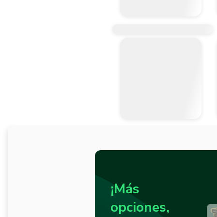
¡Más
opciones,