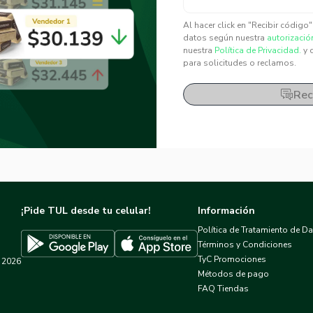
✕
✕
Al hacer click en "Recibir código
datos según nuestra
autorizació
nuestra
Política de Privacidad.
y 
para solicitudes o reclamos.
Rec
¡Pide TUL desde tu celular!
Información
Política de Tratamiento de D
Términos y Condiciones
TyC Promociones
2026
Descargar TUL en App Store
Descargar TUL en Google Play
Métodos de pago
FAQ Tiendas