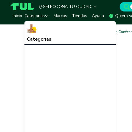
SELECCIONA TU CIUDAD
TUL - Tu Marketplace de Construcción
Inicio
Categorías
Marcas
Tiendas
Ayuda
Quiero v
Productos de Conveniencia
Confiter
Categorías