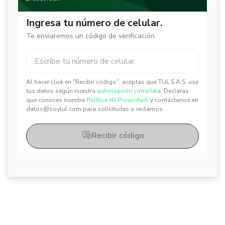
Ingresa tu número de celular.
Te enviaremos un código de verificación
Al hacer click en "Recibir código", aceptas que TUL S.A.S. use
✕
✕
tus datos según nuestra
autorización completa.
Declaras
que conoces nuestra
Política de Privacidad.
y contáctanos en
datos@soytul.com para solicitudes o reclamos.
Recibir código