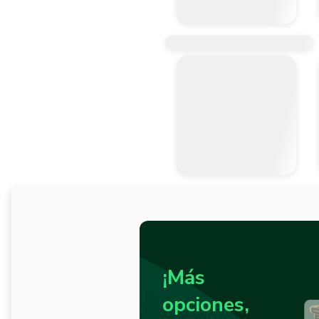
¡Más
opciones,