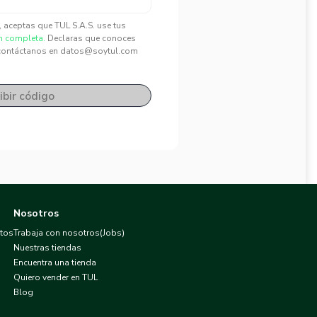
", aceptas que TUL S.A.S. use tus
n completa.
Declaras que conoces
contáctanos en datos@soytul.com
ibir código
Nosotros
atos
Trabaja con nosotros(Jobs)
Nuestras tiendas
Encuentra una tienda
Quiero vender en TUL
Blog