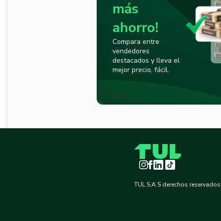
más
ahorro!
Compara entre
vendedores
destacados y lleva el
mejor precio, fácil.
Instagram
Facebook
LinkedIn
TikTok
TUL S.A.S derechos reservados