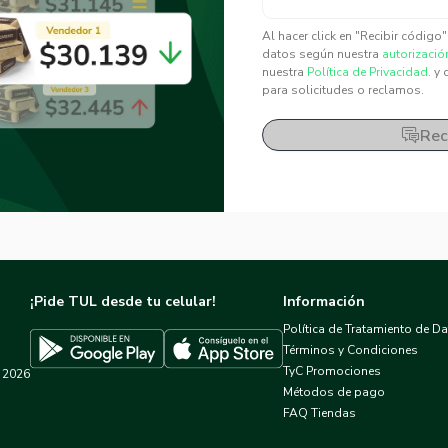
✕
✕
Al hacer click en "Recibir código
datos según nuestra
autorizació
nuestra
Política de Privacidad.
y 
para solicitudes o reclamos.
Rec
¡Pide TUL desde tu celular!
Información
Política de Tratamiento de D
Términos y Condiciones
TyC Promociones
2026
Descargar TUL en App Store
Descargar TUL en Google Play
Métodos de pago
FAQ Tiendas