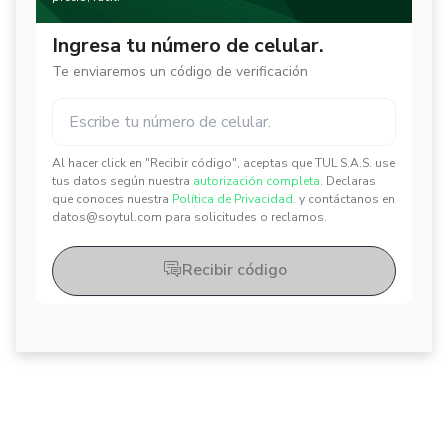
Ingresa tu número de celular.
Te enviaremos un código de verificación
Al hacer click en "Recibir código", aceptas que TUL S.A.S. use
✕
✕
tus datos según nuestra
autorización completa.
Declaras
que conoces nuestra
Política de Privacidad.
y contáctanos en
datos@soytul.com para solicitudes o reclamos.
Recibir código