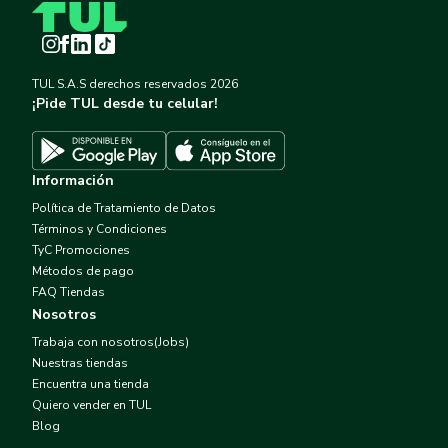
Instagram
Facebook
LinkedIn
TikTok
TUL S.A.S derechos reservados
2026
¡Pide TUL desde tu celular!
Descargar TUL en App Store
Descargar TUL en Google Play
Información
Política de Tratamiento de Datos
Términos y Condiciones
TyC Promociones
Métodos de pago
FAQ Tiendas
Nosotros
Trabaja con nosotros(Jobs)
Nuestras tiendas
Encuentra una tienda
Quiero vender en TUL
Blog