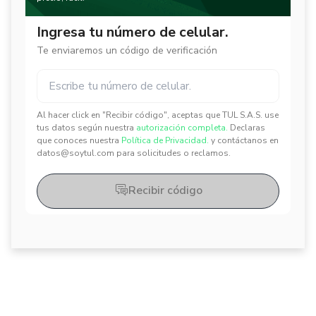
Ingresa tu número de celular.
Te enviaremos un código de verificación
Al hacer click en "Recibir código", aceptas que TUL S.A.S. use
✕
✕
tus datos según nuestra
autorización completa.
Declaras
que conoces nuestra
Política de Privacidad.
y contáctanos en
datos@soytul.com para solicitudes o reclamos.
Recibir código