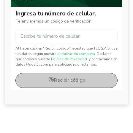
Ingresa tu número de celular.
Te enviaremos un código de verificación
Al hacer click en "Recibir código", aceptas que TUL S.A.S. use
✕
✕
tus datos según nuestra
autorización completa.
Declaras
que conoces nuestra
Política de Privacidad.
y contáctanos en
datos@soytul.com para solicitudes o reclamos.
Recibir código