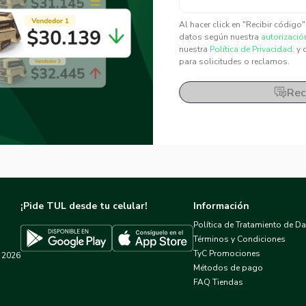
✕
✕
Al hacer click en "Recibir código
datos según nuestra
autorizació
nuestra
Política de Privacidad.
y 
para solicitudes o reclamos.
Rec
¡Pide TUL desde tu celular!
Información
Política de Tratamiento de D
Términos y Condiciones
TyC Promociones
2026
Descargar TUL en App Store
Descargar TUL en Google Play
Métodos de pago
FAQ Tiendas