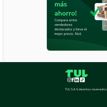
más
ahorro!
Compara entre
vendedores
destacados y lleva el
mejor precio, fácil.
Instagram
Facebook
LinkedIn
TikTok
TUL S.A.S derechos reservados