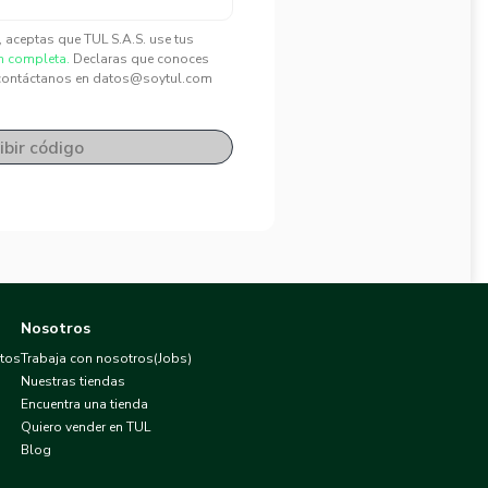
", aceptas que TUL S.A.S. use tus
n completa.
Declaras que conoces
contáctanos en datos@soytul.com
ibir código
Nosotros
atos
Trabaja con nosotros(Jobs)
Nuestras tiendas
Encuentra una tienda
Quiero vender en TUL
Blog