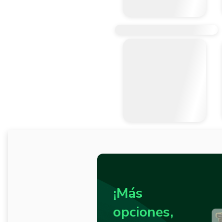
¡Más
opciones,