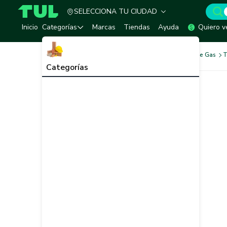
SELECCIONA TU CIUDAD
TUL - Tu Marketplace de Construcción
Inicio
Categorías
Marcas
Tiendas
Ayuda
Quiero v
Redes de Tubería
Redes de Gas
T
Categorías