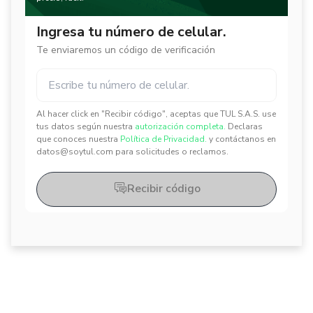
Ingresa tu número de celular.
Te enviaremos un código de verificación
Al hacer click en "Recibir código", aceptas que TUL S.A.S. use
✕
✕
tus datos según nuestra
autorización completa.
Declaras
que conoces nuestra
Política de Privacidad.
y contáctanos en
datos@soytul.com para solicitudes o reclamos.
Recibir código