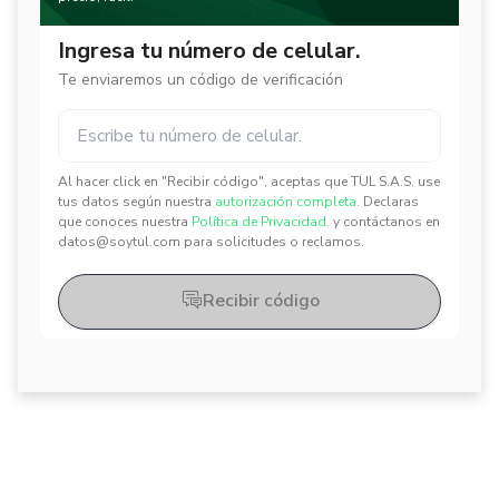
Ingresa tu número de celular.
Te enviaremos un código de verificación
Al hacer click en "Recibir código", aceptas que TUL S.A.S. use
✕
✕
tus datos según nuestra
autorización completa.
Declaras
que conoces nuestra
Política de Privacidad.
y contáctanos en
datos@soytul.com para solicitudes o reclamos.
Recibir código