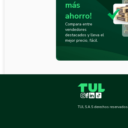
más
ahorro!
Compara entre
vendedores
destacados y lleva el
mejor precio, fácil.
Instagram
Facebook
LinkedIn
TikTok
TUL S.A.S derechos reservados