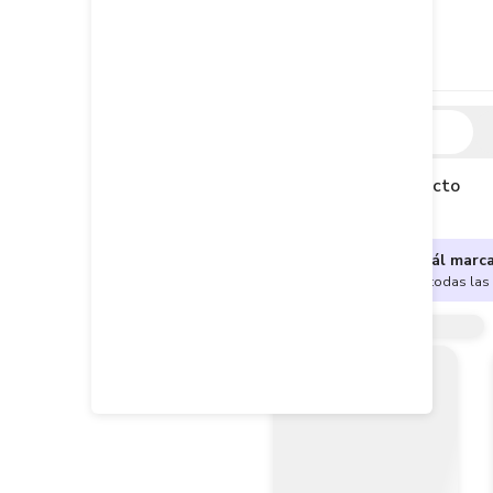
Descripción
Descripción del producto
¿No sabes cuál marc
Encuentra aquí todas las