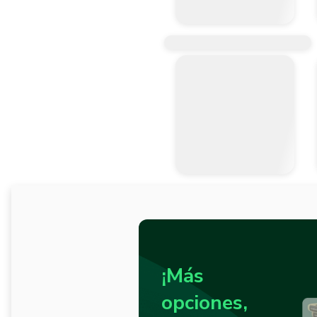
¡Más
opciones,