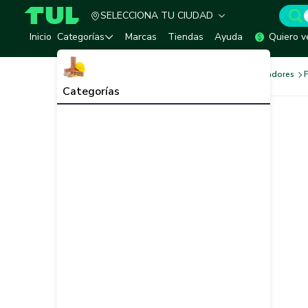
SELECCIONA TU CIUDAD
TUL - Tu Marketplace de Construcción
Inicio
Categorías
Marcas
Tiendas
Ayuda
Quiero v
Ferretería
Cerrajería
Pasadores
Categorías