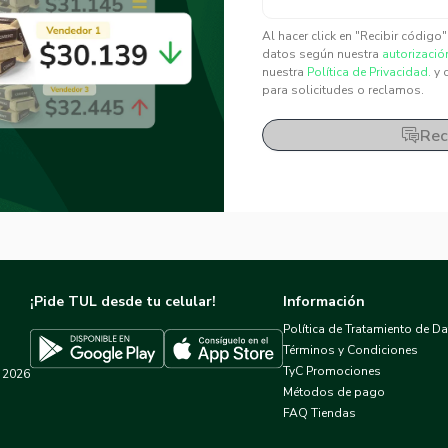
✕
✕
Al hacer click en "Recibir código
datos según nuestra
autorizació
nuestra
Política de Privacidad.
y 
para solicitudes o reclamos.
Rec
¡Pide TUL desde tu celular!
Información
Política de Tratamiento de D
Términos y Condiciones
TyC Promociones
2026
Descargar TUL en App Store
Descargar TUL en Google Play
Métodos de pago
FAQ Tiendas