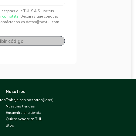
", aceptas que TUL S.A.S. use tus
n completa.
Declaras que conoces
contáctanos en datos@soytul.com
ibir código
Nosotros
atos
Trabaja con nosotros(Jobs)
Nuestras tiendas
Encuentra una tienda
Quiero vender en TUL
Blog