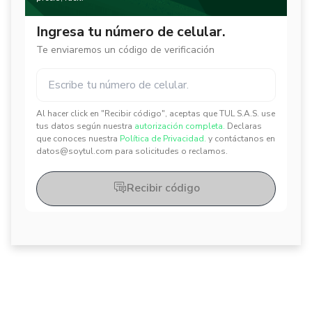
Ingresa tu número de celular.
Te enviaremos un código de verificación
Al hacer click en "Recibir código", aceptas que TUL S.A.S. use
✕
✕
tus datos según nuestra
autorización completa.
Declaras
que conoces nuestra
Política de Privacidad.
y contáctanos en
datos@soytul.com para solicitudes o reclamos.
Recibir código