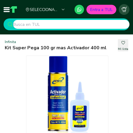
Ciudad
SELECCIONA
Entra a TUL
Inicio
TUL - Tu Marketplace de Construcción
Carr
TU CIUDAD
Infinita
Kit Super Pega 100 gr mas Activador 400 ml
Mi lista