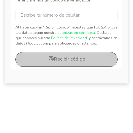
Te enviaremos un código de verificación
Al hacer click en "Recibir código", aceptas que TUL S.A.S. use
✕
✕
tus datos según nuestra
autorización completa.
Declaras
que conoces nuestra
Política de Privacidad.
y contáctanos en
datos@soytul.com para solicitudes o reclamos.
Recibir código