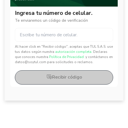
Ingresa tu número de celular.
Te enviaremos un código de verificación
Al hacer click en "Recibir código", aceptas que TUL S.A.S. use
✕
✕
tus datos según nuestra
autorización completa.
Declaras
que conoces nuestra
Política de Privacidad.
y contáctanos en
datos@soytul.com para solicitudes o reclamos.
Recibir código