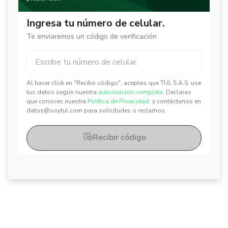
Ingresa tu número de celular.
Te enviaremos un código de verificación
Al hacer click en "Recibir código", aceptas que TUL S.A.S. use
✕
✕
tus datos según nuestra
autorización completa.
Declaras
que conoces nuestra
Política de Privacidad.
y contáctanos en
datos@soytul.com para solicitudes o reclamos.
Recibir código