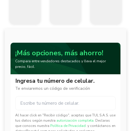
Herramienta manual para uso profesional, Garantia de por vida util
¡Más opciones, más ahorro!
Compara entre vendedores destacados y lleva el mejor
precio, fácil.
Ingresa tu número de celular.
Te enviaremos un código de verificación
Al hacer click en "Recibir código", aceptas que TUL S.A.S. use
✕
✕
tus datos según nuestra
autorización completa.
Declaras
que conoces nuestra
Política de Privacidad.
y contáctanos en