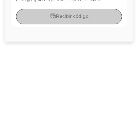
datos@soytul.com para solicitudes o reclamos.
Recibir código