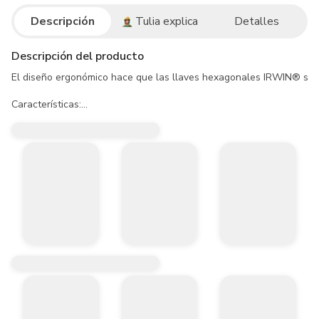
Descripción
Tulia explica
Detalles
Descripción del producto
El diseño ergonómico hace que las llaves hexagonales IRWIN® sean 
Características:

• Ofrece resistencia y durabilidad en las aplicaciones más severas.

• Acabado pavonado.

• Tratamiento especial en la superficie, que ofrece protección contra
• Ajuste exacto al borde con chaflán, permite un encaje perfecto, entr
• El lado corto de la "L" encaja perfectamente en tornillos que cont
• Marcación permanente, medida marcada en el cuerpo de la llave pa
• 1/2 Pulg.

• L1: 136 mm

• L2: 43.7 mm

• Acero cromo vanadio 31CrV3

Incluye:

-    (1) Llave en L Hexagonal Corta
