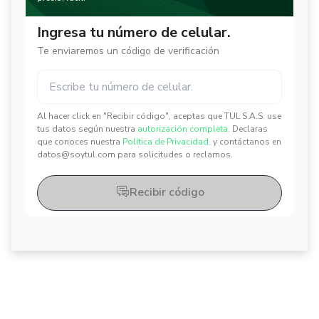
Ingresa tu número de celular.
Te enviaremos un código de verificación
Al hacer click en "Recibir código", aceptas que TUL S.A.S. use
✕
✕
tus datos según nuestra
autorización completa.
Declaras
que conoces nuestra
Política de Privacidad.
y contáctanos en
datos@soytul.com para solicitudes o reclamos.
Recibir código