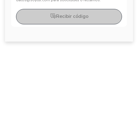
datos@soytul.com para solicitudes o reclamos.
Recibir código