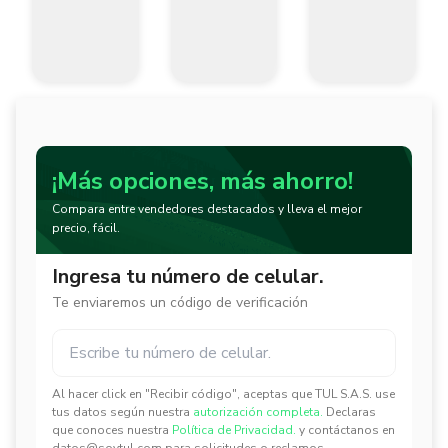
¡Más opciones, más ahorro!
Compara entre vendedores destacados y lleva el mejor
precio, fácil.
Ingresa tu número de celular.
Te enviaremos un código de verificación
Al hacer click en "Recibir código", aceptas que TUL S.A.S. use
✕
✕
tus datos según nuestra
autorización completa.
Declaras
que conoces nuestra
Política de Privacidad.
y contáctanos en