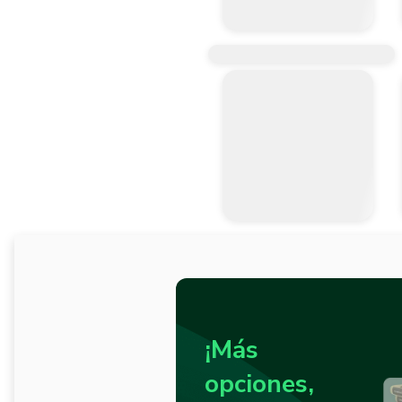
¡Más
opciones,