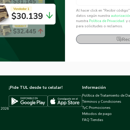
✕
✕
Al hacer click en "Recibir código
datos según nuestra
autorizació
nuestra
Política de Privacidad.
y 
para solicitudes o reclamos.
Rec
¡Pide TUL desde tu celular!
Información
Política de Tratamiento de D
Términos y Condiciones
TyC Promociones
2026
Descargar TUL en App Store
Descargar TUL en Google Play
Métodos de pago
FAQ Tiendas