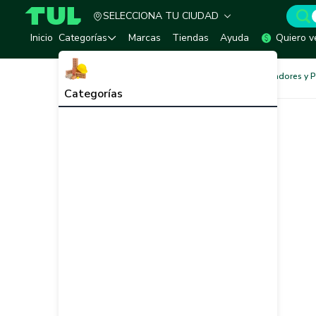
SELECCIONA TU CIUDAD
TUL - Tu Marketplace de Construcción
Inicio
Categorías
Marcas
Tiendas
Ayuda
Quiero v
Ferretería
Adhesivos, Selladores y 
Categorías