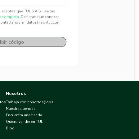
", aceptas que TUL S.A.S. use tus
n completa.
Declaras que conoces
contáctanos en datos@soytul.com
ibir código
Nosotros
atos
Trabaja con nosotros(Jobs)
Nuestras tiendas
Encuentra una tienda
Quiero vender en TUL
Blog