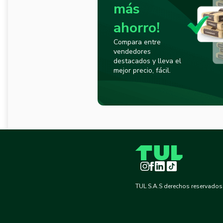
más
ahorro!
Compara entre
vendedores
destacados y lleva el
mejor precio, fácil.
Instagram
Facebook
LinkedIn
TikTok
TUL S.A.S derechos reservados