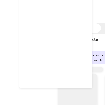
Descripción
Descripción del producto
¿No sabes cuál marc
Encuentra aquí todas las