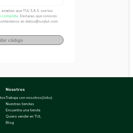
", aceptas que TUL S.A.S. use tus
n completa.
Declaras que conoces
contáctanos en datos@soytul.com
ibir código
Nosotros
atos
Trabaja con nosotros(Jobs)
Nuestras tiendas
Encuentra una tienda
Quiero vender en TUL
Blog