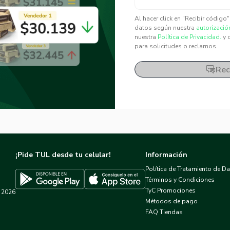
✕
✕
Al hacer click en "Recibir código
datos según nuestra
autorizació
nuestra
Política de Privacidad.
y 
para solicitudes o reclamos.
Rec
¡Pide TUL desde tu celular!
Información
Política de Tratamiento de D
Términos y Condiciones
TyC Promociones
2026
Descargar TUL en App Store
Descargar TUL en Google Play
Métodos de pago
FAQ Tiendas