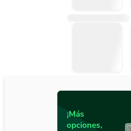
¡Más
opciones,