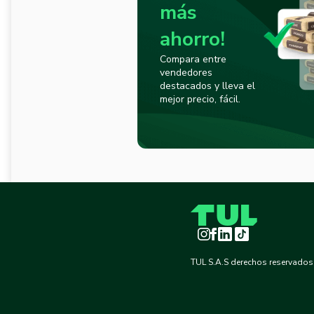
más
ahorro!
Compara entre
vendedores
destacados y lleva el
mejor precio, fácil.
Instagram
Facebook
LinkedIn
TikTok
TUL S.A.S derechos reservados