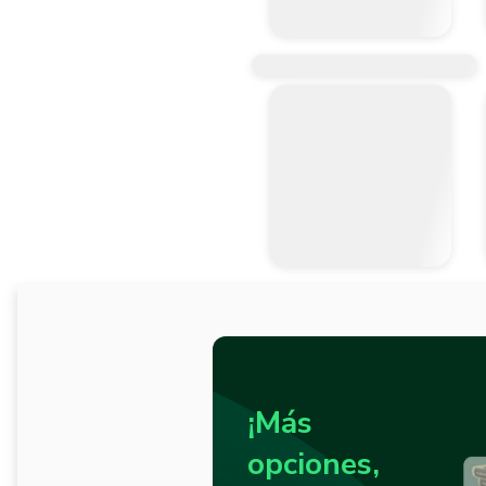
¡Más
opciones,