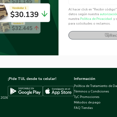
✕
✕
Al hacer click en "Recibir código
datos según nuestra
autorizació
nuestra
Política de Privacidad.
y 
para solicitudes o reclamos.
Rec
¡Pide TUL desde tu celular!
Información
Política de Tratamiento de D
Términos y Condiciones
TyC Promociones
2026
Descargar TUL en App Store
Descargar TUL en Google Play
Métodos de pago
FAQ Tiendas