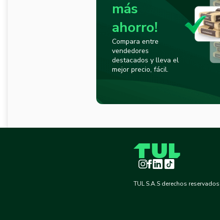
más
ahorro!
Compara entre
vendedores
destacados y lleva el
mejor precio, fácil.
Instagram
Facebook
LinkedIn
TikTok
TUL S.A.S derechos reservados