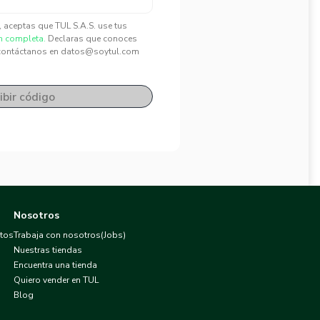
", aceptas que TUL S.A.S. use tus
n completa.
Declaras que conoces
contáctanos en datos@soytul.com
ibir código
Nosotros
atos
Trabaja con nosotros(Jobs)
Nuestras tiendas
Encuentra una tienda
Quiero vender en TUL
Blog